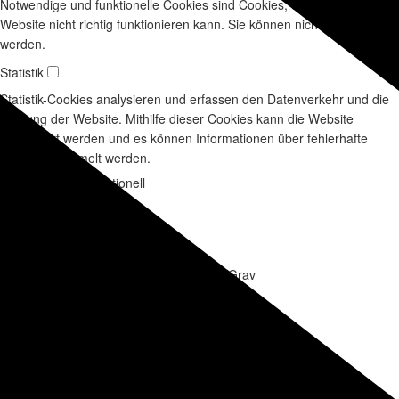
Notwendige und funktionelle Cookies sind Cookies, ohne die diese
Website nicht richtig funktionieren kann. Sie können nicht deaktiviert
werden.
Statistik
Statistik-Cookies analysieren und erfassen den Datenverkehr und die
Nutzung der Website. Mithilfe dieser Cookies kann die Website
verbessert werden und es können Informationen über fehlerhafte
Seiten gesammelt werden.
Notwendig und funktionell
grav-site-01c4506
Name
GRAV
Einstellungen speichern
Name des Providers
30 Minuten
Ablaufzeit
Sitzungssupport innerhalb von Grav
Beschreibung
Statistik
_ga[2x]
Name
Google Analytics
Name des Providers
2 Jahre
Ablaufzeit
Wird zur Unterscheidung der Benutzer verwendet.
Beschreibung