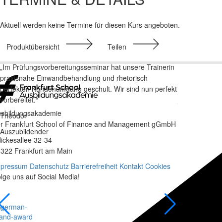
Aktuell werden keine Termine für diesen Kurs angeboten.
Produktübersicht
Teilen
„Im Prüfungsvorbereitungsseminar hat unsere Trainerin
„Ich kann mic
praxisnahe Einwandbehandlung und rhetorisch
für unsere Vo
perfekten Kundenumgang geschult. Wir sind nun perfekt
bemerkenswert
vorbereitet.“
jederzeit ein
Forum nochmal
sbildungsakademie
Theodor
r Frankfurt School of Finance and Management gGmbH
Julia
Auszubildender
ickesallee 32-34
FS-Wallet-Tei
322 Frankfurt am Main
mpressum
Datenschutz
Barrierefreiheit
Kontakt
Cookies
lge uns auf Social Media!