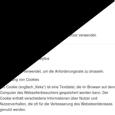
_gid
Name
Google Analytics
Name des Providers
24 Stunde
Ablaufzeit
Wird zur Unterscheidung der Benutzer verwendet.
Beschreibung
_gat
Name
Google Analytics
Name des Providers
1 Minute
Ablaufzeit
Wird verwendet, um die Anforderungsrate zu drosseln.
Beschreibung
Verwaltung von Cookies
Ein Cookie (englisch „Keks“) ist eine Textdatei, die im Browser auf dem
Computer des Webseitenbesuchers gespeichert werden kann. Der
Cookie enthält verschiedene Informationen über Nutzer und
Nutzerverhalten, die oft für die Verbesserung des Websiteerlebnisses
genutzt werden.