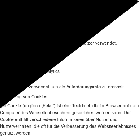
_gid
Name
Google Analytics
Name des Providers
24 Stunde
Ablaufzeit
Wird zur Unterscheidung der Benutzer verwendet.
Beschreibung
_gat
Name
Google Analytics
Name des Providers
1 Minute
Ablaufzeit
Wird verwendet, um die Anforderungsrate zu drosseln.
Beschreibung
Verwaltung von Cookies
Ein Cookie (englisch „Keks“) ist eine Textdatei, die im Browser auf dem
Computer des Webseitenbesuchers gespeichert werden kann. Der
Cookie enthält verschiedene Informationen über Nutzer und
Nutzerverhalten, die oft für die Verbesserung des Websiteerlebnisses
genutzt werden.