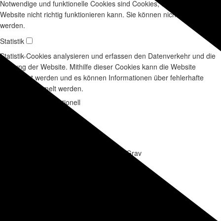
Notwendige und funktionelle Cookies sind Cookies, ohne die diese
Website nicht richtig funktionieren kann. Sie können nicht deaktiviert
werden.
Statistik
Statistik-Cookies analysieren und erfassen den Datenverkehr und die
Nutzung der Website. Mithilfe dieser Cookies kann die Website
verbessert werden und es können Informationen über fehlerhafte
Seiten gesammelt werden.
Notwendig und funktionell
grav-site-01c4506
Name
GRAV
Einstellungen speichern
Name des Providers
30 Minuten
Ablaufzeit
Sitzungssupport innerhalb von Grav
Beschreibung
Statistik
_ga[2x]
Name
Google Analytics
Name des Providers
2 Jahre
Ablaufzeit
Wird zur Unterscheidung der Benutzer verwendet.
Beschreibung