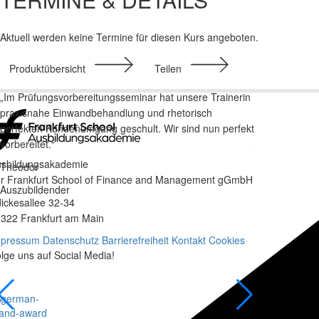
Aktuell werden keine Termine für diesen Kurs angeboten.
Produktübersicht
Teilen
„Im Prüfungsvorbereitungsseminar hat unsere Trainerin
„Ich kann mic
praxisnahe Einwandbehandlung und rhetorisch
für unsere Vo
perfekten Kundenumgang geschult. Wir sind nun perfekt
bemerkenswert
vorbereitet.“
jederzeit ein
Forum nochmal
sbildungsakademie
Theodor
r Frankfurt School of Finance and Management gGmbH
Julia
Auszubildender
ickesallee 32-34
FS-Wallet-Tei
322 Frankfurt am Main
mpressum
Datenschutz
Barrierefreiheit
Kontakt
Cookies
lge uns auf Social Media!