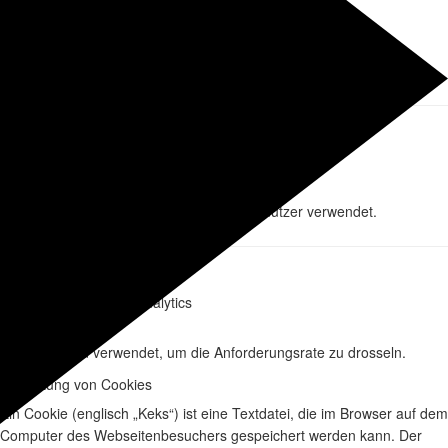
Google Analytics
Name des Providers
2 Jahre
Ablaufzeit
Wird zur Unterscheidung der Benutzer verwendet.
Beschreibung
_gid
Name
Google Analytics
Name des Providers
24 Stunde
Ablaufzeit
Wird zur Unterscheidung der Benutzer verwendet.
Beschreibung
_gat
Name
Google Analytics
Name des Providers
1 Minute
Ablaufzeit
Wird verwendet, um die Anforderungsrate zu drosseln.
Beschreibung
Verwaltung von Cookies
Ein Cookie (englisch „Keks“) ist eine Textdatei, die im Browser auf dem
Computer des Webseitenbesuchers gespeichert werden kann. Der