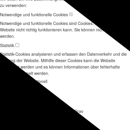
zu verwenden:
Notwendige und funktionelle Cookies
Notwendige und funktionelle Cookies sind Cookies, ohne die diese
Website nicht richtig funktionieren kann. Sie können nicht deaktiviert
werden.
Statistik
Statistik-Cookies analysieren und erfassen den Datenverkehr und die
Nutzung der Website. Mithilfe dieser Cookies kann die Website
verbessert werden und es können Informationen über fehlerhafte
Seiten gesammelt werden.
Notwendig und funktionell
grav-site-01c4506
Name
GRAV
Einstellungen speichern
Name des Providers
30 Minuten
Ablaufzeit
Sitzungssupport innerhalb von Grav
Beschreibung
Statistik
_ga[2x]
Name