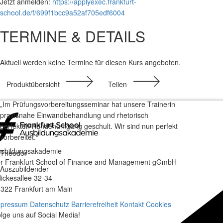
Jetzt anmelden:
https://applyexec.frankfurt-
school.de/f/699f1bcc9a52af705edf6004
TERMINE & DETAILS
Aktuell werden keine Termine für diesen Kurs angeboten.
Produktübersicht
Teilen
„Im Prüfungsvorbereitungsseminar hat unsere Trainerin
„Ich kann mic
praxisnahe Einwandbehandlung und rhetorisch
für unsere Vo
perfekten Kundenumgang geschult. Wir sind nun perfekt
bemerkenswert
vorbereitet.“
jederzeit ein
Forum nochmal
sbildungsakademie
Theodor
r Frankfurt School of Finance and Management gGmbH
Julia
Auszubildender
ickesallee 32-34
FS-Wallet-Tei
322 Frankfurt am Main
mpressum
Datenschutz
Barrierefreiheit
Kontakt
Cookies
lge uns auf Social Media!